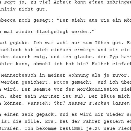
n sagt ja, zu viel Arbeit kann einen umbringe
initiv nicht gut.
ebecca noch gesagt: “Der sieht aus wie ein M
h mal wieder flachgelegt werden.”
al gefickt
. Ich war wohl nur zum Töten gut. E
rschloch hat mich einfach erwürgt und mir ein
rden dauert ewig, und ich glaube, der Typ hat
ählen kann, obwohl ich tot bin? Haltet einfac
 Männerbesuch in meiner Wohnung als je zuvor
werden gesichert, Fotos gemacht, und ich übe
n wird. Der Beamte von der Mordkommission sie
en, aber sein Partner ist süß. Der hätte mich
en können.
Versteht ihr? Messer stecken lasse
n einen Sack gepackt und es wird mir wieder s
 ist die Hölle. Erst hat der Fahrer gestern e
Straßen. Ich bekomme bestimmt jetzt neue Flec