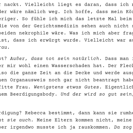
r nackt. Vielleicht liegt es daran, dass ich
der wäre nämlich weg. Ich hoffe, dass mein Kö
eriger. So fühle ich mich das letzte Mal beim
die von der Gerichtsmedizin sehen auch nicht 
beiden nekrophile wäre. Was ich mich aber fra
ist, dass ich erwürgt wurde. Vielleicht war 
frau.
ist?
Außer, dass tot sein natürlich.
Dass man i
er mir wohl einen Wasserschaden hat. Der Flec
lso die ganze Zeit an die Decke und werde aus
nen Organausweis noch gar nicht beantragt hab
pfitte Frau.
Wenigstens etwas Gutes.
Eigentlich
inem Beerdigungsbody.
Und der wird so gut sein
rdigung? Rebecca bestimmt, dann kann sie rumh
ut sie auch.
Meine Eltern kommen nicht, meine
ber irgendwo musste ich ja rauskommen.
Da zog