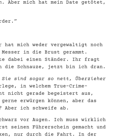
n.
Aber mich hat mein Date getötet,
örder.”
r hat mich weder vergewaltigt noch
 Messer in die Brust gerammt.
te dabei einen Ständer. Ihr fragt
h die Schnauze, jetzt bin ich dran.
.
Sie sind sogar so nett, Überzieher
rlege, in welchem True-Crime-
ht nicht gerade begeistert aus,
 gerne erwürgen können, aber das
n?
Aber ich schweife ab.
chwarz vor Augen. Ich muss wirklich
rst seinen Führerschein gemacht und
ken, nur durch die Fahrt. In der